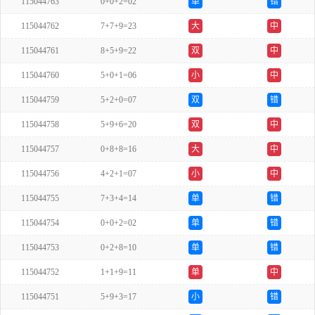
115044763
0+0+2=02
单
错
115044762
7+7+9=23
大
中
115044761
8+5+9=22
双
中
115044760
5+0+1=06
小
中
115044759
5+2+0=07
双
错
115044758
5+9+6=20
双
中
115044757
0+8+8=16
大
中
115044756
4+2+1=07
小
中
115044755
7+3+4=14
单
错
115044754
0+0+2=02
单
错
115044753
0+2+8=10
单
错
115044752
1+1+9=11
单
中
115044751
5+9+3=17
小
错