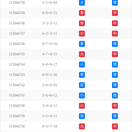
115044750
1+2+0=03
大
错
115044749
9+0+6=15
单
中
115044748
3+3+5=11
单
中
115044747
6+2+3=11
小
中
115044746
0+7+9=16
单
错
115044745
4+7+4=15
大
中
115044744
8+0+9=17
小
错
115044743
9+9+2=20
单
错
115044742
3+0+0=03
双
错
115044741
3+6+6=15
小
错
115044740
3+4+4=11
小
中
115044739
5+2+4=11
双
错
115044738
8+3+7=18
大
中