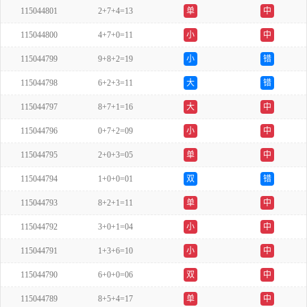
115044801
2+7+4=13
单
中
115044800
4+7+0=11
小
中
115044799
9+8+2=19
小
错
115044798
6+2+3=11
大
错
115044797
8+7+1=16
大
中
115044796
0+7+2=09
小
中
115044795
2+0+3=05
单
中
115044794
1+0+0=01
双
错
115044793
8+2+1=11
单
中
115044792
3+0+1=04
小
中
115044791
1+3+6=10
小
中
115044790
6+0+0=06
双
中
115044789
8+5+4=17
单
中