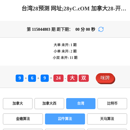
台湾28预测 网址;28yC.cOM 加拿大28-开奖结果|PC结果在线咪牌|加拿大28在线预测网|加拿大pc在线_极致火热优质的预测网站！
第
115044803
期 距下期：
00
分
00
秒
大单
未开:
1
期
小单
未开:
2
期
小双
未开:
11
期
9
6
9
24
大
双
咪牌
+
+
=
-
加拿大
加拿大西
台湾
比特币
金蟾算法
囚牛算法
天马算法