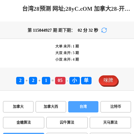
台湾28预测 网址;28yC.cOM 加拿大28-开奖结果|PC结果在线咪牌|加拿大28在线预测网|加拿大pc在线_极致火热优质的预测网站！
第
115044927
期 距下期：
02
分
32
秒
大单
未开:
1
期
大双
未开:
5
期
小双
未开:
4
期
2
2
1
05
小
单
咪牌
+
+
=
-
加拿大
加拿大西
台湾
比特币
金蟾算法
囚牛算法
天马算法