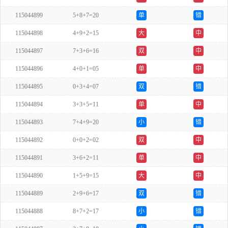
115044899
5+8+7=20
单
错
115044898
4+9+2=15
大
中
115044897
7+3+6=16
双
中
115044896
4+0+1=05
单
中
115044895
0+3+4=07
双
错
115044894
3+3+5=11
单
中
115044893
7+4+9=20
小
错
115044892
0+0+2=02
双
中
115044891
3+6+2=11
单
中
115044890
1+5+9=15
大
中
115044889
2+9+6=17
双
错
115044888
8+7+2=17
小
错