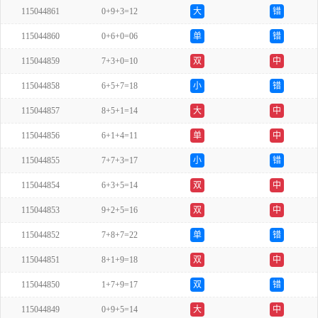
115044861
0+9+3=12
大
错
115044860
0+6+0=06
单
错
115044859
7+3+0=10
双
中
115044858
6+5+7=18
小
错
115044857
8+5+1=14
大
中
115044856
6+1+4=11
单
中
115044855
7+7+3=17
小
错
115044854
6+3+5=14
双
中
115044853
9+2+5=16
双
中
115044852
7+8+7=22
单
错
115044851
8+1+9=18
双
中
115044850
1+7+9=17
双
错
115044849
0+9+5=14
大
中