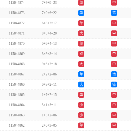
115044874
7+7+9=23
单
中
115044873
7+9+6=22
单
错
115044872
6+8+3=17
单
中
115044871
8+8+4=20
大
中
115044870
0+9+4=13
单
中
115044869
8+3+3=14
双
中
115044868
9+6+3=18
大
中
115044867
2+2+2=06
单
错
115044866
6+3+2=11
大
错
115044865
1+7+7=15
单
中
115044864
5+1+5=11
小
中
115044863
1+3+2=06
小
中
115044862
2+0+3=05
单
中