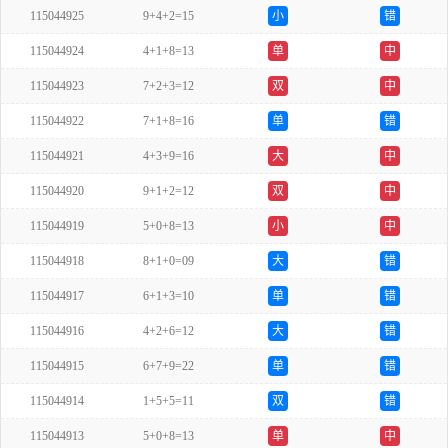
115044925
9+4+2=15
小
错
115044924
4+1+8=13
单
中
115044923
7+2+3=12
双
中
115044922
7+1+8=16
单
错
115044921
4+3+9=16
大
中
115044920
9+1+2=12
双
中
115044919
5+0+8=13
小
中
115044918
8+1+0=09
大
错
115044917
6+1+3=10
单
错
115044916
4+2+6=12
大
错
115044915
6+7+9=22
单
错
115044914
1+5+5=11
双
错
115044913
5+0+8=13
单
中