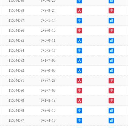
115044589
8+6+6=20
小
错
115044588
7+8+9=24
大
中
115044587
7+6+1=14
小
错
115044586
2+8+0=10
小
中
115044585
6+5+0=11
大
错
115044584
7+5+5=17
小
错
115044583
1+1+7=09
大
错
115044582
6+3+0=09
大
错
115044581
8+8+7=23
大
中
115044580
0+2+7=09
小
中
115044579
9+1+8=18
大
中
115044578
7+3+6=16
小
错
115044577
6+9+4=19
小
错