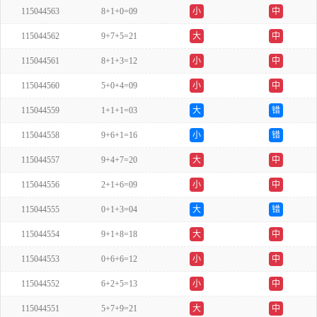
115044563
8+1+0=09
小
中
115044562
9+7+5=21
大
中
115044561
8+1+3=12
小
中
115044560
5+0+4=09
小
中
115044559
1+1+1=03
大
错
115044558
9+6+1=16
小
错
115044557
9+4+7=20
大
中
115044556
2+1+6=09
小
中
115044555
0+1+3=04
大
错
115044554
9+1+8=18
大
中
115044553
0+6+6=12
小
中
115044552
6+2+5=13
小
中
115044551
5+7+9=21
大
中