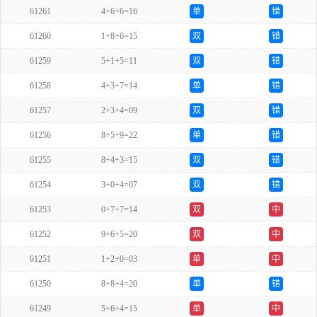
61261
4+6+6=16
单
错
61260
1+8+6=15
双
错
61259
5+1+5=11
双
错
61258
4+3+7=14
单
错
61257
2+3+4=09
双
错
61256
8+5+9=22
单
错
61255
8+4+3=15
双
错
61254
3+0+4=07
双
错
61253
0+7+7=14
双
中
61252
9+6+5=20
双
中
61251
1+2+0=03
单
中
61250
8+8+4=20
单
错
61249
5+6+4=15
单
中