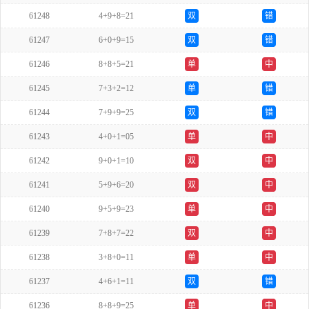
61248
4+9+8=21
双
错
61247
6+0+9=15
双
错
61246
8+8+5=21
单
中
61245
7+3+2=12
单
错
61244
7+9+9=25
双
错
61243
4+0+1=05
单
中
61242
9+0+1=10
双
中
61241
5+9+6=20
双
中
61240
9+5+9=23
单
中
61239
7+8+7=22
双
中
61238
3+8+0=11
单
中
61237
4+6+1=11
双
错
61236
8+8+9=25
单
中