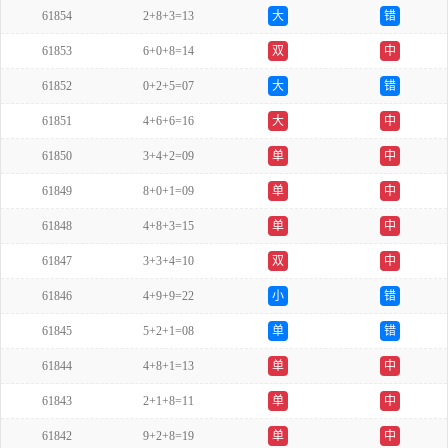
61854
2+8+3=13
大
错
61853
6+0+8=14
双
中
61852
0+2+5=07
大
错
61851
4+6+6=16
大
中
61850
3+4+2=09
单
中
61849
8+0+1=09
单
中
61848
4+8+3=15
单
中
61847
3+3+4=10
双
中
61846
4+9+9=22
小
错
61845
5+2+1=08
单
错
61844
4+8+1=13
单
中
61843
2+1+8=11
单
中
61842
9+2+8=19
单
中