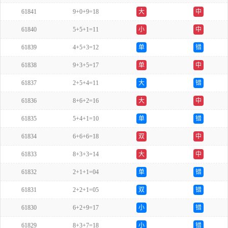
61841
9+0+9=18
大
中
61840
5+5+1=11
小
中
61839
4+5+3=12
单
错
61838
9+3+5=17
单
中
61837
2+5+4=11
大
错
61836
8+6+2=16
大
中
61835
5+4+1=10
单
错
61834
6+6+6=18
双
中
61833
8+3+3=14
大
中
61832
2+1+1=04
单
错
61831
2+2+1=05
双
错
61830
6+2+9=17
小
错
61829
8+3+7=18
小
错