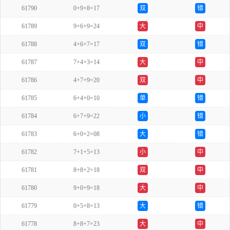
61790
0+9+8=17
双
错
61789
9+6+9=24
大
中
61788
4+6+7=17
双
错
61787
7+4+3=14
大
中
61786
4+7+9=20
双
中
61785
6+4+0=10
单
错
61784
6+7+9=22
小
错
61783
6+0+2=08
大
错
61782
7+1+5=13
小
中
61781
8+8+2=18
双
中
61780
9+0+9=18
大
中
61779
0+5+8=13
大
错
61778
8+8+7=23
大
中