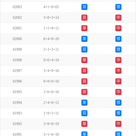
62003
4+1+0=05
双
错
62002
3+8+3=14
双
中
62001
1+1+9=11
单
中
62000
8+4+8=20
单
错
61999
5+3+3=11
双
错
61998
9+6+4=19
单
中
61997
3+4+9=16
双
中
61996
8+8+0=16
双
中
61995
2+6+8=16
双
中
61994
2+4+6=12
单
错
61993
1+9+1=11
双
错
61992
3+8+8=19
单
中
61991
3+1+6=10
单
错