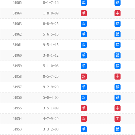
61965
8+1+7=16
单
错
61964
1+8+0=09
单
中
61963
8+8+9=25
双
错
61962
5+6+5=16
单
错
61961
9+5+1=15
双
错
61960
3+8+1=12
单
错
61959
5+1+0=06
单
错
61958
8+5+7=20
双
中
61957
9+2+9=20
单
错
61956
5+0+4=09
双
错
61955
3+5+1=09
单
中
61954
4+7+9=20
双
中
61953
3+3+2=08
单
错