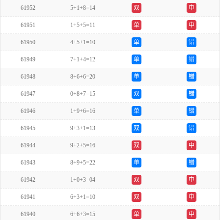
61952
5+1+8=14
双
中
61951
1+5+5=11
单
中
61950
4+5+1=10
单
错
61949
7+1+4=12
单
错
61948
8+6+6=20
单
错
61947
0+8+7=15
双
错
61946
1+9+6=16
单
错
61945
9+3+1=13
双
错
61944
9+2+5=16
双
中
61943
8+9+5=22
单
错
61942
1+0+3=04
双
中
61941
6+3+1=10
双
中
61940
6+6+3=15
单
中