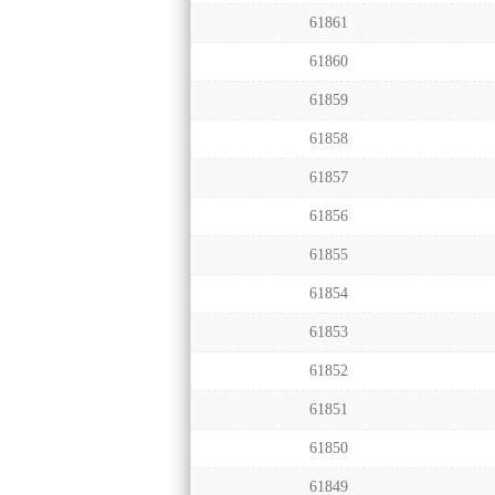
61861
61860
61859
61858
61857
61856
61855
61854
61853
61852
61851
61850
61849