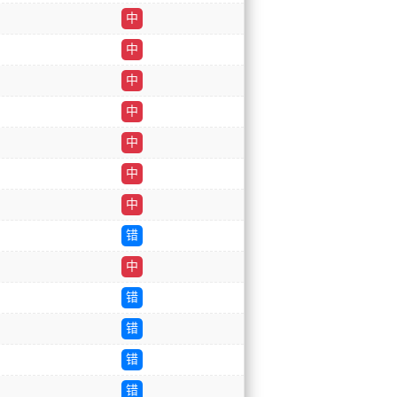
中
中
中
中
中
中
中
错
中
错
错
错
错