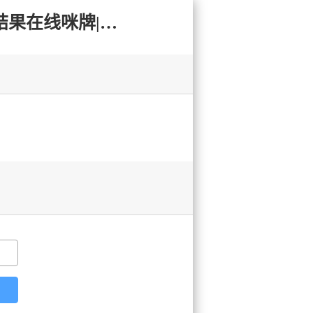
加拿大西28预测 网址;28yC.cOM 加拿大28-开奖结果|PC结果在线咪牌|加拿大28在线预测网|加拿大pc在线_极致火热优质的预测网站！