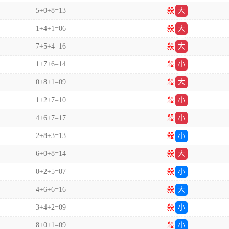
单
5+0+8=13
殺
大
单
1+4+1=06
殺
大
双
7+5+4=16
殺
大
单
1+7+6=14
殺
小
双
0+8+1=09
殺
大
单
1+2+7=10
殺
小
单
4+6+7=17
殺
小
双
2+8+3=13
殺
小
单
6+0+8=14
殺
大
单
0+2+5=07
殺
小
单
4+6+6=16
殺
大
双
3+4+2=09
殺
小
单
8+0+1=09
殺
小