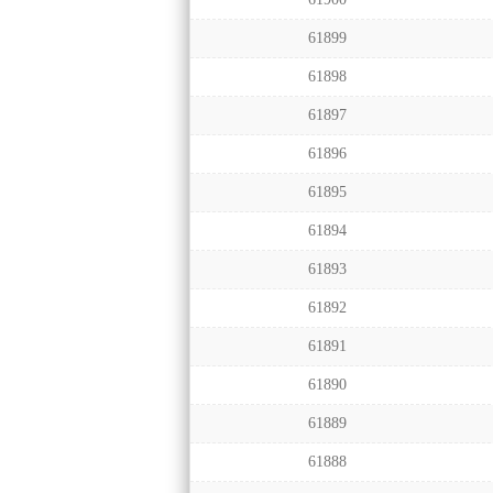
61899
61898
61897
61896
61895
61894
61893
61892
61891
61890
61889
61888