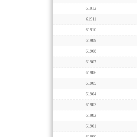
61912
61911
61910
61909
61908
61907
61906
61905
61904
61903
61902
61901
61900