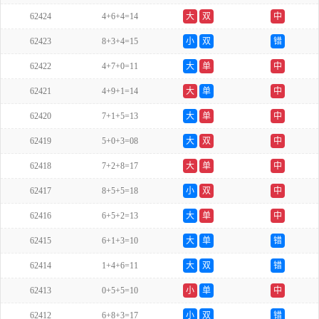
62424
4+6+4=14
大
双
中
62423
8+3+4=15
小
双
错
62422
4+7+0=11
大
单
中
62421
4+9+1=14
大
单
中
62420
7+1+5=13
大
单
中
62419
5+0+3=08
大
双
中
62418
7+2+8=17
大
单
中
62417
8+5+5=18
小
双
中
62416
6+5+2=13
大
单
中
62415
6+1+3=10
大
单
错
62414
1+4+6=11
大
双
错
62413
0+5+5=10
小
单
中
62412
6+8+3=17
小
双
错