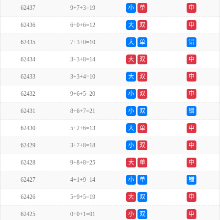
62437
9+7+3=19
小
单
中
62436
6+0+6=12
大
双
中
62435
7+3+0=10
大
单
错
62434
3+3+8=14
大
双
中
62433
3+3+4=10
大
双
中
62432
9+6+5=20
小
双
中
62431
8+6+7=21
小
双
错
62430
5+2+6=13
大
单
中
62429
3+7+8=18
小
双
中
62428
9+8+8=25
大
单
中
62427
4+1+9=14
小
单
错
62426
5+9+5=19
大
双
中
62425
0+0+1=01
小
双
中