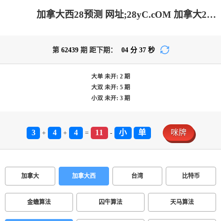
加拿大西28预测 网址;28yC.cOM 加拿大28-开奖结果|PC结果在线咪牌|加拿大28在线预测网|加拿大pc在线_极致火热优质的预测网站！
第
62439
期 距下期：
04
分
37
秒
大单
未开:
2
期
大双
未开:
5
期
小双
未开:
3
期
3
4
4
11
小
单
咪牌
+
+
=
-
加拿大
加拿大西
台湾
比特币
金蟾算法
囚牛算法
天马算法