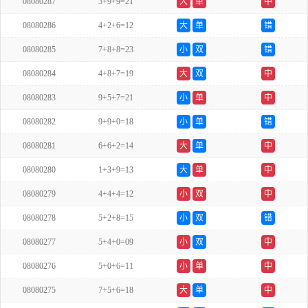
08080287
3+9+9=21
大
单
中
08080286
4+2+6=12
大
单
错
08080285
7+8+8=23
小
双
错
08080284
4+8+7=19
大
双
中
08080283
9+5+7=21
小
单
中
08080282
9+9+0=18
小
单
错
08080281
6+6+2=14
大
单
中
08080280
1+3+9=13
大
单
中
08080279
4+4+4=12
小
双
中
08080278
5+2+8=15
小
双
错
08080277
5+4+0=09
小
双
中
08080276
5+0+6=11
小
单
中
08080275
7+5+6=18
大
单
中