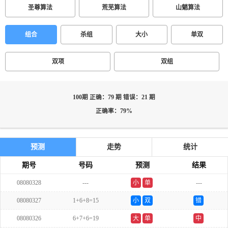
圣尊算法
荒芜算法
山魈算法
组合
杀组
大小
单双
双项
双组
100期 正确：79 期 错误：21 期
正确率：79%
预测
走势
统计
期号
号码
预测
结果
08080328
---
小
单
---
08080327
1+6+8=15
小
双
错
08080326
6+7+6=19
大
单
中