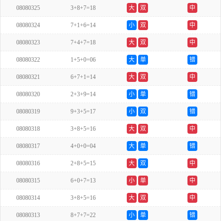
08080325
3+8+7=18
大
双
中
08080324
7+1+6=14
小
双
中
08080323
7+4+7=18
大
双
中
08080322
1+5+0=06
大
单
错
08080321
6+7+1=14
大
双
中
08080320
2+3+9=14
小
单
错
08080319
9+3+5=17
小
双
错
08080318
3+8+5=16
大
双
中
08080317
4+0+0=04
大
单
错
08080316
2+8+5=15
大
双
中
08080315
6+0+7=13
小
单
中
08080314
3+8+5=16
大
双
中
08080313
8+7+7=22
小
单
错